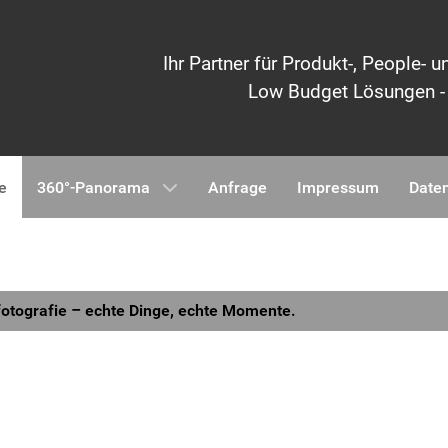
Ihr Partner für Produkt-, People-
Low Budget Lösungen - l
e
360°-Panorama
Anfrage
Impressum
Daten
otografie – echte Dinge, echte Momente.